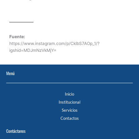
Fuente:
https://www.instagram.com/p/CklbS7AOp_1/?
igshid=MDJmNzVkMjY=
Menú
Inicio
Institucional
Servicios
Contactos
Contáctanos