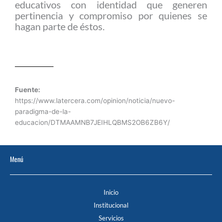
educativos con identidad que generen
pertinencia y compromiso por quienes se
hagan parte de éstos.
Fuente:
https://www.latercera.com/opinion/noticia/nuevo-
paradigma-de-la-
educacion/DTMAAMNB7JEIHLQBMS2OB6ZB6Y/
Menú
Inicio
Institucional
Servicios