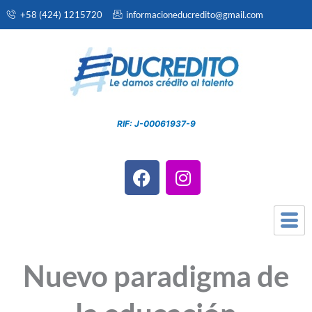
Ir
+58 (424) 1215720
informacioneducredito@gmail.com
al
contenido
RIF: J-00061937-9
F
I
a
n
c
s
e
t
b
a
o
g
Nuevo paradigma de
o
r
k
a
m